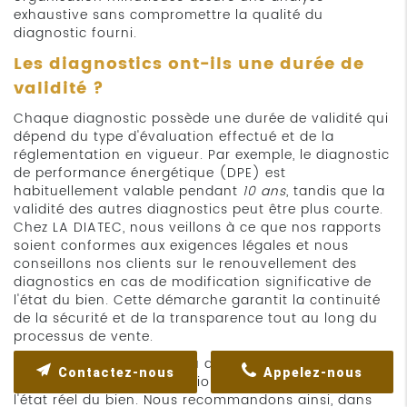
exhaustive sans compromettre la qualité du
diagnostic fourni.
Les diagnostics ont-ils une durée de
validité ?
Chaque diagnostic possède une durée de validité qui
dépend du type d'évaluation effectué et de la
réglementation en vigueur. Par exemple, le diagnostic
de performance énergétique (DPE) est
habituellement valable pendant
10 ans
, tandis que la
validité des autres diagnostics peut être plus courte.
Chez LA DIATEC, nous veillons à ce que nos rapports
soient conformes aux exigences légales et nous
conseillons nos clients sur le renouvellement des
diagnostics en cas de modification significative de
l'état du bien. Cette démarche garantit la continuité
de la sécurité et de la transparence tout au long du
processus de vente.
La mise à jour régulière du diagnostic est essentielle
Contactez-nous
Appelez-nous
pour assurer que l'évaluation reste représentative de
l'état réel du bien. Nous recommandons ainsi, dans