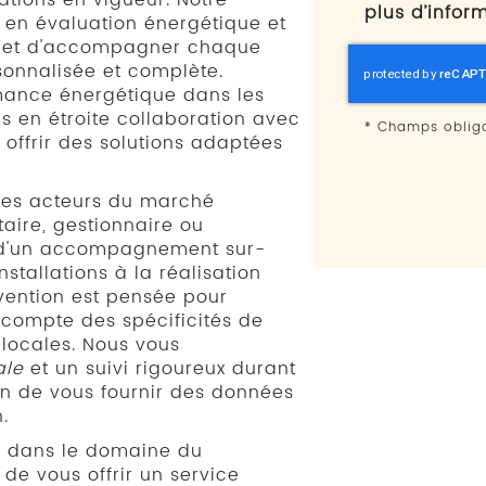
tions en vigueur. Notre
plus d’infor
, en évaluation énergétique et
met d'accompagner chaque
sonnalisée et complète.
rmance énergétique dans les
ns en étroite collaboration avec
*
Champs obliga
 offrir des solutions adaptées
 les acteurs du marché
taire, gestionnaire ou
si d'un accompagnement sur-
stallations à la réalisation
rvention est pensée pour
 compte des spécificités de
locales. Nous vous
ale
et un suivi rigoureux durant
fin de vous fournir des données
.
C dans le domaine du
de vous offrir un service