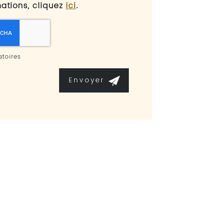
mations, cliquez
ici
.
toires