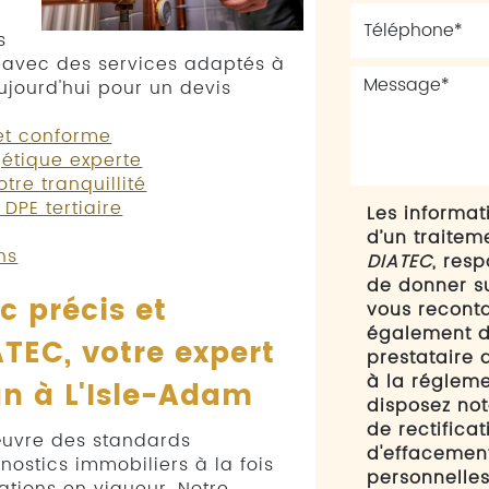
s
s avec des services adaptés à
ujourd'hui pour un devis
et conforme
gétique experte
tre tranquillité
DPE tertiaire
Les informati
d’un traitem
ns
DIATEC
, res
de donner s
c précis et
vous reconta
également de
TEC, votre expert
prestataire
à la régleme
an
à L'Isle-Adam
disposez not
de rectificat
œuvre des standards
d'effacemen
nostics immobiliers à la fois
personnelles