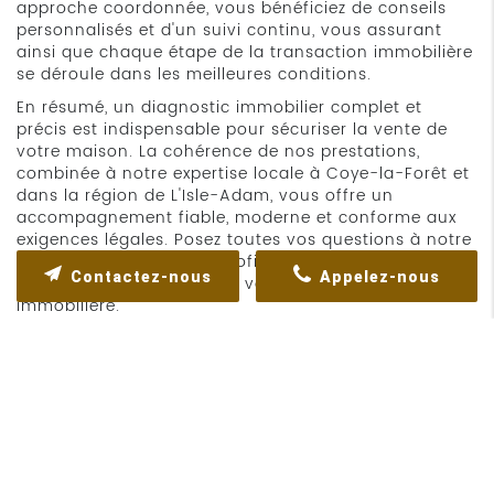
approche coordonnée, vous bénéficiez de conseils
personnalisés et d'un suivi continu, vous assurant
ainsi que chaque étape de la transaction immobilière
se déroule dans les meilleures conditions.
En résumé, un diagnostic immobilier complet et
précis est indispensable pour sécuriser la vente de
votre maison. La cohérence de nos prestations,
combinée à notre expertise locale à Coye-la-Forêt et
dans la région de L'Isle-Adam, vous offre un
accompagnement fiable, moderne et conforme aux
exigences légales. Posez toutes vos questions à notre
équipe lors du devis, et profitez de l'expérience de LA
Contactez-nous
Appelez-nous
DIATEC pour mener à bien votre transaction
immobilière.
Contactez-nous
Merci de bien vouloir remplir ce formulaire afin de
nous faire part de vos demandes.